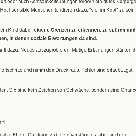
rt oder auch Achtsamkeitsübungen fördern ein gutes Körperge
. Hochsensible Menschen tendieren dazu, "viel im Kopf" zu sein
dein Kind dabei,
eigene Grenzen
zu erkennen, zu spüren und
nen, in denen soziale Erwartungen da sind.
nft dazu, Neues auszuprobieren. Mutige Erfahrungen stärken 
ortschritte und nimm den Druck raus. Fehler sind erlaubt, „gut
inden. Sie sind kein Zeichen von Schwäche, sondern eine Chanc
nd
ible Eltern. Das kann zu tiefem Verständnis, aber auch zu